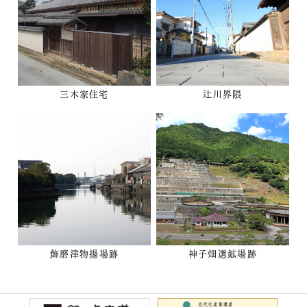
三木家住宅
辻川界隈
飾磨津物揚場跡
神子畑選鉱場跡