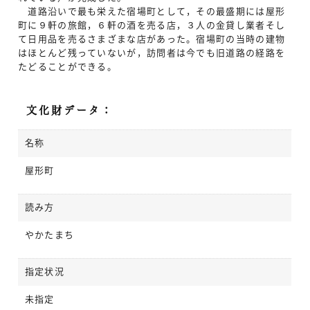
道路沿いで最も栄えた宿場町として，その最盛期には屋形
町に９軒の旅館，６軒の酒を売る店，３人の金貸し業者そし
て日用品を売るさまざまな店があった。宿場町の当時の建物
はほとんど残っていないが，訪問者は今でも旧道路の経路を
たどることができる。
文化財データ：
名称
屋形町
読み方
やかたまち
指定状況
未指定