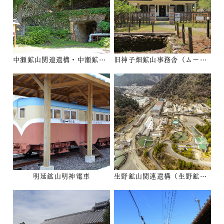
中瀬鉱山関連遺構・中瀬鉱山町
旧神子畑鉱山事務舎（ムーセ旧居）
明延鉱山明神電車
生野鉱山関連遺構（生野鉱山及び鉱山町の文化的景観）