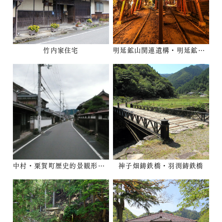
竹内家住宅
明延鉱山関連遺構・明延鉱山町
中村・粟賀町歴史的景観形成地区
神子畑鋳鉄橋・羽渕鋳鉄橋