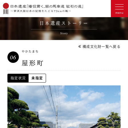
日本遺産ストーリー
Story
構成文化財一覧へ戻る
やかたまち
06
屋形町
未指定