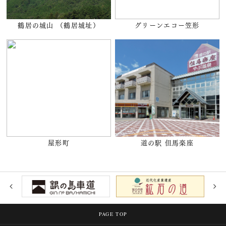
鶴居の城山 （鶴居城址）
グリーンエコー笠形
屋形町
道の駅 但馬楽座
PAGE TOP