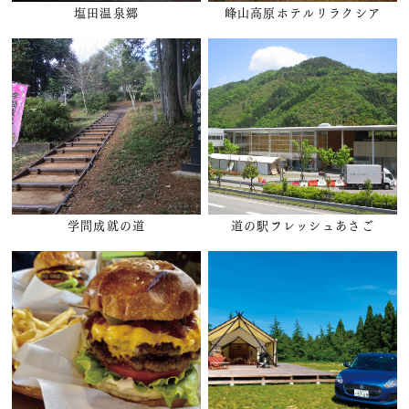
塩田温泉郷
峰山高原ホテルリラクシア
学問成就の道
道の駅フレッシュあさご