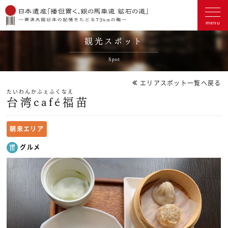
観光スポット
Spot
エリアスポット一覧へ戻る
たいわんかふぇふくなえ
台湾café福苗
朝来エリア
グルメ