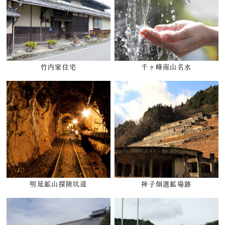
竹内家住宅
千ヶ峰南山名水
明延鉱山探険坑道
神子畑選鉱場跡