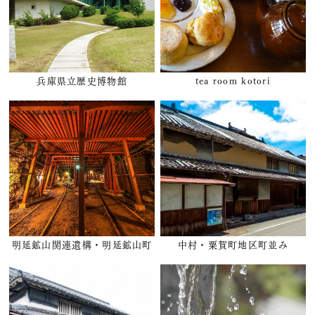
兵庫県立歴史博物館
tea room kotori
明延鉱山関連遺構・明延鉱山町
中村・粟賀町地区町並み