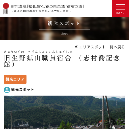
観光スポット
Spot
エリアスポット一覧へ戻る
きゅういくのこうざんしょくいんしゅくしゃ
旧生野鉱山職員宿舎 （志村喬記念
館）
朝来エリア
観光スポット