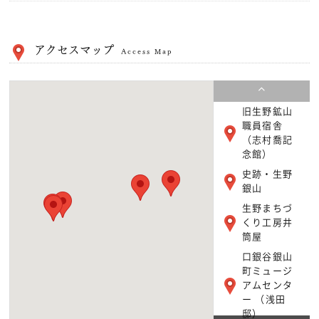
アクセスマップ
Access Map
旧生野鉱山
職員宿舎
（志村喬記
念館）
史跡・生野
銀山
生野まちづ
くり工房井
筒屋
口銀谷銀山
町ミュージ
アムセンタ
ー （浅田
邸）