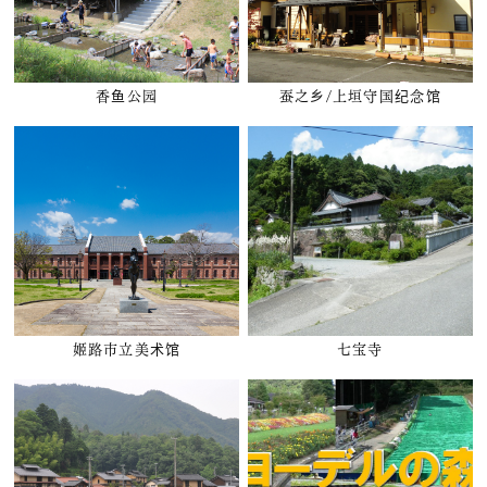
香鱼公园
蚕之乡/上垣守国纪念馆
姬路市立美术馆
七宝寺