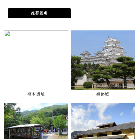
推荐景点
福本遗址
姬路城