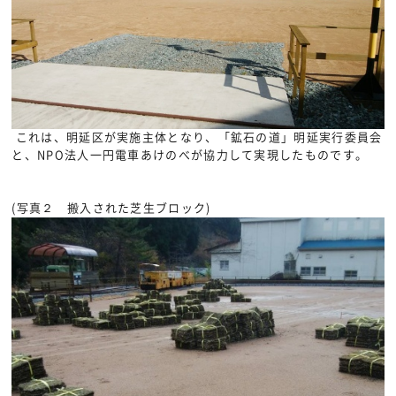
これは、明延区が実施主体となり、「鉱石の道」明延実行委員会
と、NPO法人一円電車あけのべが協力して実現したものです。
(写真２ 搬入された芝生ブロック)