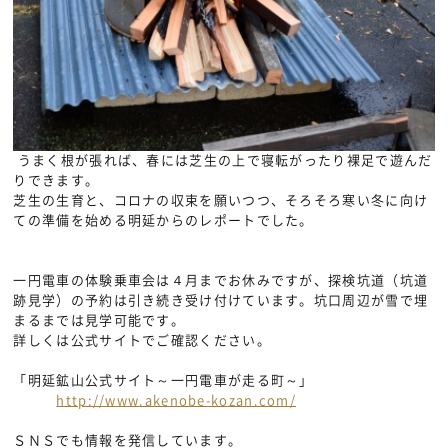
うまく根が張れば、春には芝生の上で寝転がったり裸足で遊んだ
りできます。
芝生の生育と、コロナの収束を願いつつ、そろそろ寒い冬に向け
ての準備を始める明延からのレポートでした。
一円電車の体験乗車会は４月までお休みですが、探検坑道（坑道
跡見学）の予約は引き続き受け付けています。坑口周辺が雪で埋
まるまでは見学可能です。
詳しくは公式サイトでご確認ください。
「明延鉱山公式サイト～一円電車が走る町～」
http://www.akenobe-kozan.com/
ＳＮＳでも情報を発信しています。