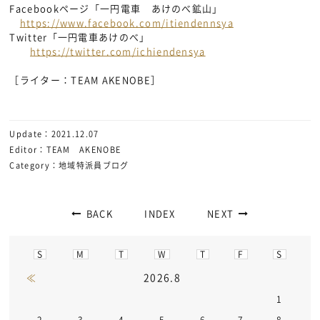
Facebookページ「一円電車 あけのべ鉱山」
https://www.facebook.com/itiendennsya
Twitter「一円電車あけのべ」
https://twitter.com/ichiendensya
［ライター：TEAM AKENOBE］
Update：2021.12.07
Editor：TEAM AKENOBE
Category：地域特派員ブログ
BACK
INDEX
NEXT
S
M
T
W
T
F
S
2026.8
≪
1
2
3
4
5
6
7
8