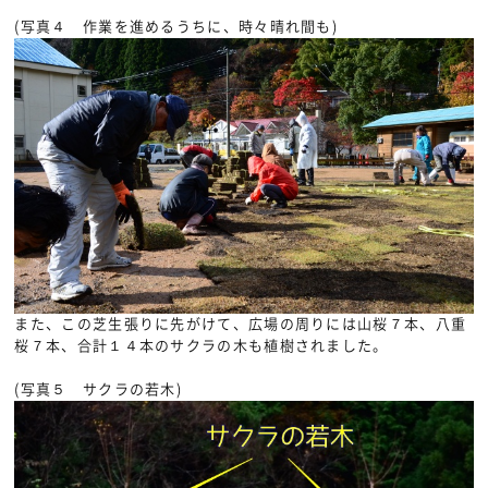
(写真４ 作業を進めるうちに、時々晴れ間も)
また、この芝生張りに先がけて、広場の周りには山桜７本、八重
桜７本、合計１４本のサクラの木も植樹されました。
(写真５ サクラの若木)